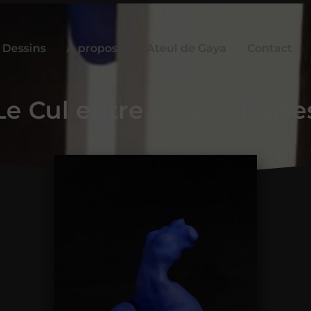
Dessins
À propos
L’Ateul de Gaya
Contact
Le Cul entre Deux Chaise