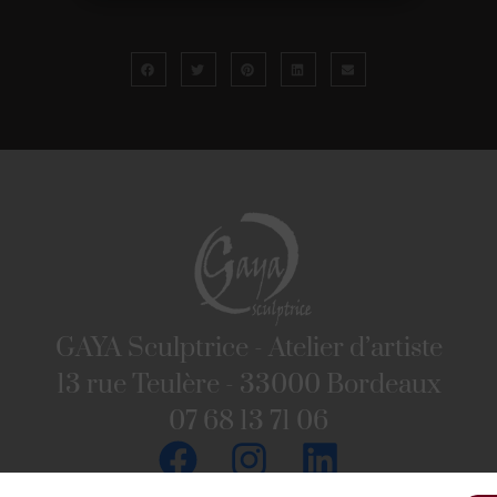
GAYA Sculptrice - Atelier d’artiste
13 rue Teulère - 33000 Bordeaux
07 68 13 71 06