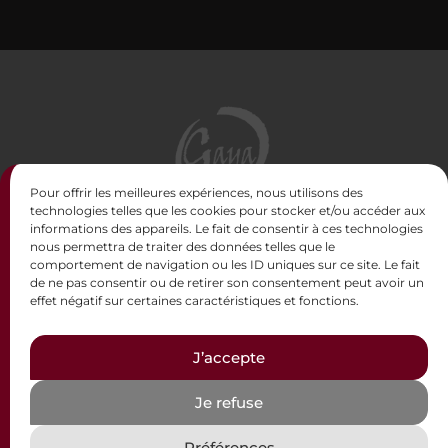
Pour offrir les meilleures expériences, nous utilisons des
technologies telles que les cookies pour stocker et/ou accéder aux
GAYA Sculptrice - Atelier d’artiste
informations des appareils. Le fait de consentir à ces technologies
nous permettra de traiter des données telles que le
13 rue Teulère - 33000 Bordeaux
comportement de navigation ou les ID uniques sur ce site. Le fait
07 68 13 71 06
de ne pas consentir ou de retirer son consentement peut avoir un
effet négatif sur certaines caractéristiques et fonctions.
J’accepte
Je refuse
© 2026 GAYA
Sculptrice
–
Webmaster
–
Mentions Légales
–
Politique de confidentialité
– Support WordPress & Design
Préférences