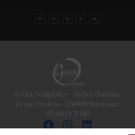
GAYA Sculptrice - Atelier d’artiste
13 rue Teulère - 33000 Bordeaux
07 68 13 71 06